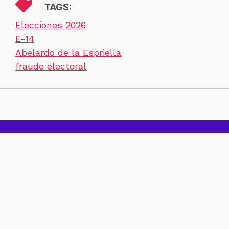
TAGS:
Elecciones 2026
E-14
Abelardo de la Espriella
fraude electoral
SECCIONES
CONTACTO
ESPECIALES
CHEQUEOS
ZOOM
INVESTIGACIONES
COLOMBIACHECK
SOBRE NOSOTROS
POLÍTICA DE DATOS
PREGUNTAS FRECUENTES
METODOLOGÍA
TÉRMINOS Y CONDICIONES