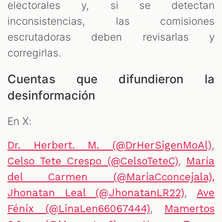
electorales y, si se detectan
inconsistencias, las comisiones
escrutadoras deben revisarlas y
corregirlas.
Cuentas que difundieron la
desinformación
En X:
,
Dr. Herbert. M. (@DrHerSigenMoAl)
,
Celso Tete Crespo (@CelsoTeteC)
María
del Carmen (@MariaCconcejala),
,
Jhonatan Leal (@JhonatanLR22)
Ave
,
Fénix (@LinaLen66067444)
Mamertos