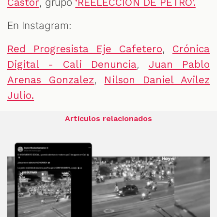
, grupo
Castor
‘REELECCIÓN DE PETRO’.
En Instagram:
,
Red Progresista Eje Cafetero
Crónica
,
Digital - Cali Denuncia
Juan Pablo
,
Arenas Gonzalez
Nilson Daniel Avilez
Julio.
Artículos relacionados