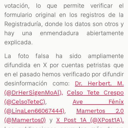
votación, lo que permite verificar el
formulario original en los registros de la
Registraduría, donde los datos son otros y
hay una enmendadura abiertamente
explicada.
La foto falsa ha sido ampliamente
difundida en X por cuentas petristas que
en el pasado hemos verificado por difundir
desinformación como:
Dr. Herbert. M.
(@DrHerSigenMoAl),
Celso Tete Crespo
,
(@CelsoTeteC)
Ave Fénix
,
(@LinaLen66067444)
Mamertos 2.0
y
(@Mamertos0)
X Post 1A (@XPost1A).