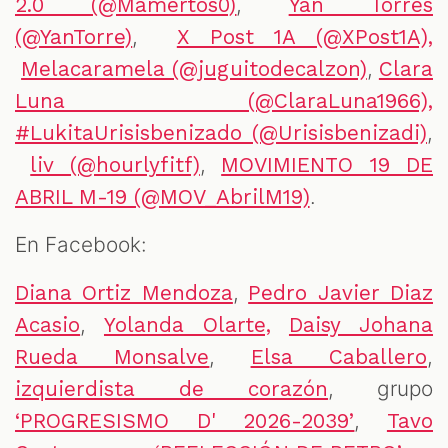
,
2.0 (@Mamertos0)
Yan Torres
,
(@YanTorre)
X Post 1A (@XPost1A),
,
Melacaramela (@juguitodecalzon)
Clara
Luna (@ClaraLuna1966),
,
#LukitaUrisisbenizado (@Urisisbenizadi)
,
liv (@hourlyfitf)
MOVIMIENTO 19 DE
.
ABRIL M-19 (@MOV_AbrilM19)
En Facebook:
,
Diana Ortiz Mendoza
Pedro Javier Diaz
,
Acasio
Yolanda Olarte,
Daisy Johana
,
,
Rueda Monsalve
Elsa Caballero
, grupo
izquierdista de corazón
,
‘PROGRESISMO D' 2026-2039’
Tavo